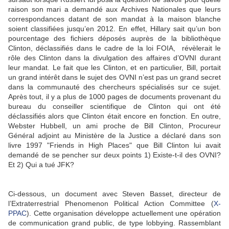
raison son mari a demandé aux Archives Nationales que leurs
correspondances datant de son mandat à la maison blanche
soient classifiées jusqu’en 2012. En effet, Hillary sait qu’un bon
pourcentage des fichiers déposés auprès de la bibliothèque
Clinton, déclassifiés dans le cadre de la loi FOIA, révèlerait le
rôle des Clinton dans la divulgation des affaires d’OVNI durant
leur mandat. Le fait que les Clinton, et en particulier, Bill, portait
un grand intérêt dans le sujet des OVNI n’est pas un grand secret
dans la communauté des chercheurs spécialisés sur ce sujet.
Après tout, il y a plus de 1000 pages de documents provenant du
bureau du conseiller scientifique de Clinton qui ont été
déclassifiés alors que Clinton était encore en fonction. En outre,
Webster Hubbell, un ami proche de Bill Clinton, Procureur
Général adjoint au Ministère de la Justice a déclaré dans son
livre 1997 "Friends in High Places" que Bill Clinton lui avait
demandé de se pencher sur deux points 1) Existe-t-il des OVNI?
Et 2) Qui a tué JFK?
Ci-dessous, un document avec Steven Basset, directeur de
l’Extraterrestrial Phenomenon Political Action Committee (
X-
PPAC
). Cette organisation développe actuellement une opération
de communication grand public, de type lobbying. Rassemblant