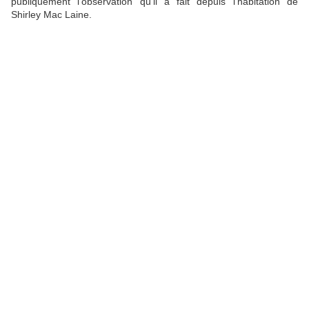
publiquement l'observation qu'il à fait depuis l'habitation de
Shirley Mac Laine.