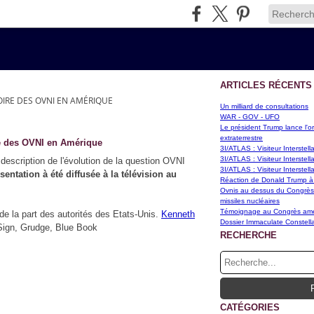
ARTICLES RÉCENTS
OIRE DES OVNI EN AMÉRIQUE
Un milliard de consultations
WAR - GOV - UFO
Le président Trump lance l'or
extraterrestre
re des OVNI en Amérique
3I/ATLAS : Visiteur Interstel
3I/ATLAS : Visiteur Interstel
description de l'évolution de la question OVNI
3I/ATLAS : Visiteur Interstel
sentation à été diffusée à la télévision au
Réaction de Donald Trump à
Ovnis au dessus du Congrès d
missiles nucléaires
Témoignage au Congrès améri
 de la part des autorités des Etats-Unis.
Kenneth
Dossier Immaculate Constella
Sign, Grudge, Blue Book
RECHERCHE
CATÉGORIES