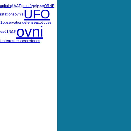
geipan
AAAF
greslé
agliola
ORNE
UFO
ovnis
estations
61
defense
observation
Exotiques
ovni
3AF
res
61
traterrestres
secret
cnes