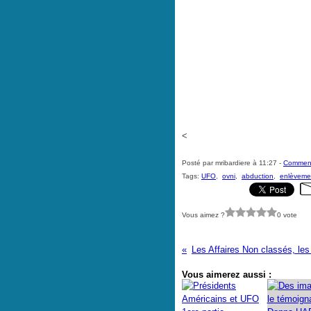
<
Posté par mribardiere à 11:27 -
Comment
Tags:
UFO
,
ovni
,
abduction
,
enlèveme
Vous aimez ?
0 vote
Vous aimerez aussi :