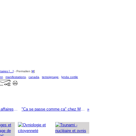
aires [
…
]
- Permalien [
#
]
nt
,
manifestations
,
canada
,
temoignage
,
lynda cortile
Les Affaires Non classés, les affaires déclassifiées
"Ca se passe comme ça" chez MAC DONALD