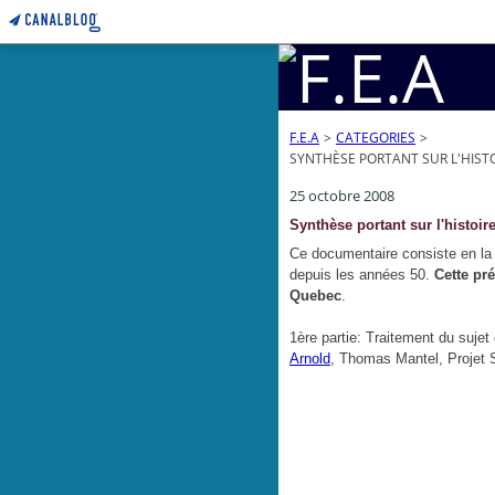
F.E.A
>
CATEGORIES
>
SYNTHÈSE PORTANT SUR L'HIST
25 octobre 2008
Synthèse portant sur l'histoi
Ce documentaire consiste en la 
depuis les années 50.
Cette pré
Quebec
.
1ère partie: Traitement du sujet
Arnold
, Thomas Mantel, Projet 