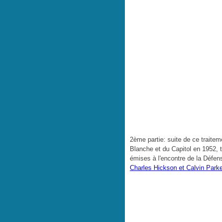
2ème partie: suite de ce traite
Blanche et du Capitol en 1952, tr
émises à l'encontre de la Défen
Charles Hickson et Calvin Parke