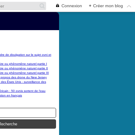
Connexion
+
Créer mon blog
dre de divulgation sur le sujet ovni et
laire ou phénomène naturel partie I
laire ou phénomène naturel partie II
laire ou phénomène naturel partie III
 propos des drone du New Jersey
es États Unis - surveillance des
cain : 50 ovnis sortent de l'eau
tion en français