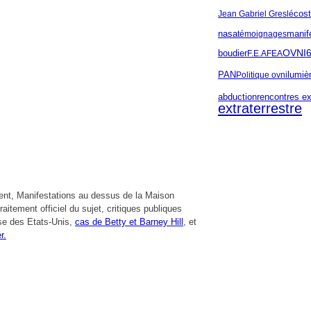
Jean Gabriel Greslé
cost
manif
nasa
témoignages
OVNI
boudier
F.E.A
FEA
PAN
Politique ovni
lumiè
abduction
rencontres ex
extraterrestre
ment, Manifestations au dessus de la Maison
aitement officiel du sujet, critiques publiques
se des Etats-Unis,
cas de Betty et Barney Hill
, et
r.