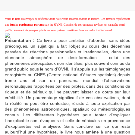
Voici la liste d'ouvrages de référence dont nous vous recommandons la lecture. Ces travaux représentent
des études pertinentes portant sur les OVNI
. Certains de ces ouvrages revêtent un caractère semi
public, émanant de groupes privés ou semi privés constitués dans un cadre institutionnel.
Présentation :
Ce livre a pour ambition d'aborder, sans idées
préconçues, un sujet qui a fait l'objet au cours des décennies
passées de réactions passionnelles et irrationnelles, dans une
étonnante atmosphère de désinformation : celui des
phénomènes aérospatiaux non identifiés, plus souvent connus du
grand public sous le nom d'OVNI. II s'appuie sur les témoignages
enregistrés au CNES (Centre national d'études spatiales) depuis
trente ans et sur un panorama mondial d'observations
aéronautiques rapportées par des pilotes, dans des conditions de
rigueur et de sérieux qui ne peuvent laisser de doute sur leur
crédibilité. Un pourcentage significatif de ces observations, dont
la réalité ne peut être contestée, résiste à toute explication par
des phénomènes astronomiques, spatiaux ou météorologiques
connus. Les différentes hypothèses pour tenter d'expliquer
l'inexplicable sont évoquées et celle de véhicules en provenance
d'exoplanètes est analysée. Sans conclure sur ce qui reste
aujourd'hui une hypothèse, le livre nous amène à une question