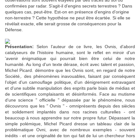
observations sont souvent étayées par des traces au sol ou
confirmées par radar. S'agit-il d'engins secrets terrestres ? Dans
quelques cas, peut-être. Est-on en présence d'engins d'origine
non-terrestre ? Cette hypothèse ne peut être écartée. Si elle se
révélait exacte, elle serait grosse de conséquences pour la
Défense.
Présentation:
Selon l'auteur de ce livre, les Ovnis, d'abord
catalyseurs de l'histoire humaine, sont le reflet en miroir d'un
'avenir énigmatique qui pourrait bien être celui de notre
humanité. Au long d'un texte dérase, écrit avec talent et passion,
Michel Picard. démontre que les Ovnis sont, en regard de notre
Société,. des phénomènes inavouables, faisant par conséquent
l'objet d'un camouflage politique, d'un dénigrement extravagant
et d'une subtile manipulation des esprits parle biais de médias et
de scientifiques complaisants et désinformés. Face au mutisme
d'une science " officielle " dépassée par le phénomène, nous
découvrons que les " Ovnis " - omniprésents depuis des siècles
et solidement implantés dans nos racines culturelles - ont
beaucoup à nous apprendre sur notre propre futur. Dépassant la
simple polémique, Michel Picard dresse un tableau clair de la
problématique Ovni, avec de nombreux exemples - souvent
inédits - et une originalité de ton qui fait de lui un chercheur hors