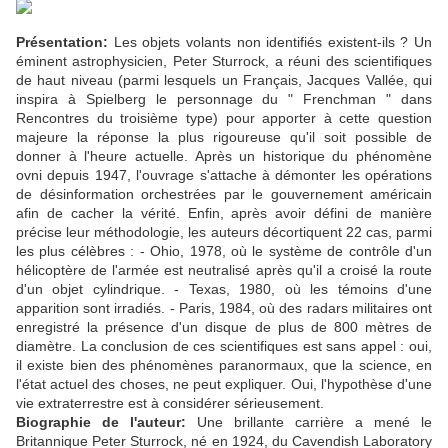
Présentation:
Les objets volants non identifiés existent-ils ? Un
éminent astrophysicien, Peter Sturrock, a réuni des scientifiques
de haut niveau (parmi lesquels un Français, Jacques Vallée, qui
inspira à Spielberg le personnage du " Frenchman " dans
Rencontres du troisième type) pour apporter à cette question
majeure la réponse la plus rigoureuse qu'il soit possible de
donner à l'heure actuelle. Après un historique du phénomène
ovni depuis 1947, l'ouvrage s'attache à démonter les opérations
de désinformation orchestrées par le gouvernement américain
afin de cacher la vérité. Enfin, après avoir défini de manière
précise leur méthodologie, les auteurs décortiquent 22 cas, parmi
les plus célèbres : - Ohio, 1978, où le système de contrôle d'un
hélicoptère de l'armée est neutralisé après qu'il a croisé la route
d'un objet cylindrique. - Texas, 1980, où les témoins d'une
apparition sont irradiés. - Paris, 1984, où des radars militaires ont
enregistré la présence d'un disque de plus de 800 mètres de
diamètre. La conclusion de ces scientifiques est sans appel : oui,
il existe bien des phénomènes paranormaux, que la science, en
l'état actuel des choses, ne peut expliquer. Oui, l'hypothèse d'une
vie extraterrestre est à considérer sérieusement.
Biographie de l'auteur:
Une brillante carrière a mené le
Britannique Peter Sturrock, né en 1924, du Cavendish Laboratory