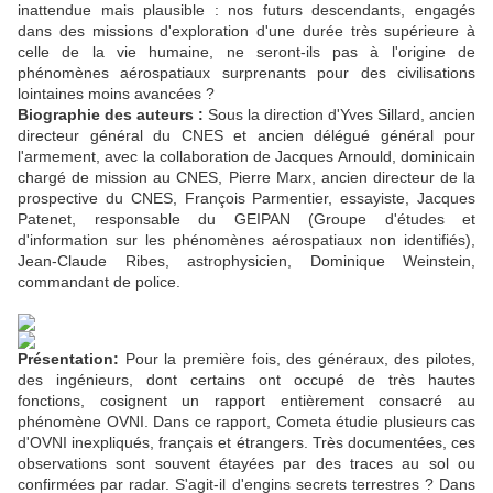
inattendue mais plausible : nos futurs descendants, engagés
dans des missions d'exploration d'une durée très supérieure à
celle de la vie humaine, ne seront-ils pas à l'origine de
phénomènes aérospatiaux surprenants pour des civilisations
lointaines moins avancées ?
Biographie des auteurs :
Sous la direction d'Yves Sillard, ancien
directeur général du CNES et ancien délégué général pour
l'armement, avec la collaboration de Jacques Arnould, dominicain
chargé de mission au CNES, Pierre Marx, ancien directeur de la
prospective du CNES, François Parmentier, essayiste, Jacques
Patenet, responsable du GEIPAN (Groupe d'études et
d'information sur les phénomènes aérospatiaux non identifiés),
Jean-Claude Ribes, astrophysicien, Dominique Weinstein,
commandant de police.
Présentation:
Pour la première fois, des généraux, des pilotes,
des ingénieurs, dont certains ont occupé de très hautes
fonctions, cosignent un rapport entièrement consacré au
phénomène OVNI. Dans ce rapport, Cometa étudie plusieurs cas
d'OVNI inexpliqués, français et étrangers. Très documentées, ces
observations sont souvent étayées par des traces au sol ou
confirmées par radar. S'agit-il d'engins secrets terrestres ? Dans