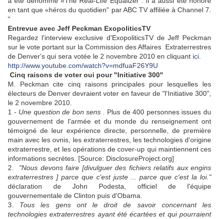
a été dénommé «
The Real-Life Equalizer
".
Il a aussi été honoré
en tant que «héros du quotidien" par ABC TV affiliée à Channel 7.
"
E
ntrevue avec Jeff Peckman ExopoliticsTV
Regardez l'interview exclusive d'ExopoliticsTV de Jeff Peckman
sur le vote portant sur la
Commission
des Affaires Extraterrestres
de
Denver's qui sera votée le 2 novembre 2010 en cliquant
ici
.
http://www.youtube.com/watch?v=mdfuaF26Y9U
Cinq raisons de voter oui pour "Initiative 300"
M. Peckman cite cinq raisons principales pour lesquelles les
électeurs de Denver devraient voter en faveur de "l'Initiative 300",
le 2 novembre 2010.
1 -
Une question de bon sens
.
Plus de 400 personnes issues du
gouvernement de l'armée et du monde du renseignement ont
témoigné de leur expérience
directe, personnelle,
de première
main avec les ovnis, les extraterrestres, les technologies d'origine
extraterrestre, et les opérations de cover-up qui maintiennent ces
informations secrètes.
[Source: DisclosureProject.org]
2.
"Nous devons faire [divulguer des fichiers relatifs aux engins
extraterrestres
] parce que c'est juste ... parce que c'est la loi."
déclaration de John Podesta, officiel de l'équipe
gouvernementale de Clinton puis d'Obama.
3.
Tous les gens ont le droit de savoir concernant les
technologies extraterrestres ayant été écartées et qui pourraient