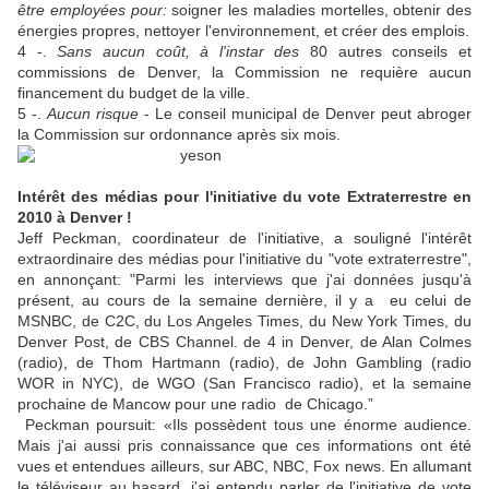
être employées pour:
soigner les maladies mortelles, obtenir des
énergies propres, nettoyer l'environnement, et créer des emplois.
4 -.
Sans aucun coût, à l'instar des
80 autres conseils
et
commissions de
Denver, la Commission ne requière aucun
financement du budget de la ville.
5 -.
Aucun risque
- Le conseil municipal de Denver peut abroger
la Commission sur ordonnance après six mois.
Intérêt des médias pour l'initiative du vote Extraterrestre en
2010 à Denver !
Jeff Peckman, coordinateur de l'initiative, a souligné l'intérêt
extraordinaire
des médias pour l'initiative du "vote extraterrestre",
en annonçant: "
Parmi les interviews que j'ai données jusqu'à
présent
, au cours de la semaine dernière, il y a eu celui de
MSNBC, de C2C, du Los Angeles Times, du New York Times, du
Denver Post, de CBS Channel.
de
4 in Denver, de Alan Colmes
(radio), de Thom Hartmann (radio), de John Gambling (radio
WOR in NYC), de WGO (San Francisco radio), et la semaine
prochaine de Mancow pour une radio de Chicago.”
Peckman poursuit: «Ils possèdent tous une énorme audience.
Mais j'ai aussi pris connaissance que ces informations ont été
vues et entendues ailleurs, sur ABC, NBC, Fox news.
En allumant
le téléviseur au hasard, j'ai entendu parler de l'initiative de vote