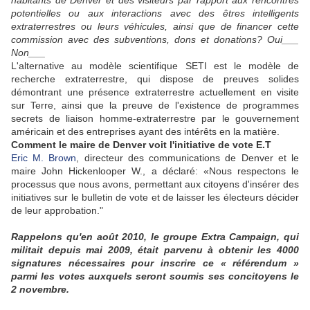
habitants de Denver et des visiteurs par rapport aux rencontres
potentielles ou aux interactions avec des êtres
intelligents
extraterrestres ou leurs véhicules, ainsi que de financer cette
commission avec des subventions, dons et donations? Oui___
Non___
L'alternative au modèle scientifique SETI est le modèle de
recherche extraterrestre, qui dispose de preuves solides
démontrant une présence extraterrestre actuellement en visite
sur Terre, ainsi que la preuve de l'existence de programmes
secrets de liaison homme-extraterrestre par le gouvernement
américain et des entreprises ayant des intérêts en la matière.
Comment le maire de Denver voit l'initiative de vote E.T
Eric M. Brown
, directeur des communications de Denver et le
maire John Hickenlooper W., a déclaré: «Nous respectons le
processus que nous avons, permettant aux citoyens d'insérer des
initiatives sur le bulletin de vote et de laisser les électeurs décider
de leur approbation."
Rappelons qu'en août 2010, le groupe
Extra Campaign
, qui
militait depuis mai 2009, était parvenu à obtenir les 4000
signatures nécessaires pour inscrire ce « référendum »
parmi les votes auxquels seront soumis ses concitoyens le
2 novembre.