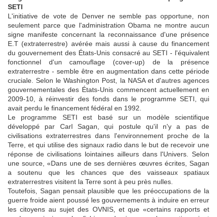
SETI
L'initiative de vote de
Denver
ne semble pas opportune, non
seulement parce que l'administration Obama ne montre aucun
signe manifeste concernant la reconnaissance d'une présence
E.T (extraterrestre) avérée mais aussi à cause du
financement
du gouvernement des États-Unis consacré au SETI
- l'équivalent
fonctionnel d'un camouflage (cover-up) de la présence
extraterrestre - semble être en augmentation dans cette période
cruciale. Selon le Washington Post, la NASA et d'autres agences
gouvernementales des États-Unis commencent actuellement en
2009-10, à réinvestir des fonds dans le programme SETI, qui
avait perdu le financement fédéral en 1992.
Le programme SETI est basé sur un modèle scientifique
développé par Carl Sagan, qui postule qu'il n'y a pas de
civilisations extraterrestres dans l'environnement proche de la
Terre, et qui utilise des signaux radio dans le but de recevoir une
réponse de civilisations lointaines ailleurs dans l'Univers. Selon
une source, «Dans une de ses dernières œuvres écrites, Sagan
a soutenu que les chances que des vaisseaux spatiaux
extraterrestres visitent la Terre sont à peu près nulles.
Toutefois, Sagan pensait plausible que les
préoccupations de la
guerre froide
aient poussé les gouvernements à induire en erreur
les citoyens au sujet des OVNIS, et que «certains rapports et