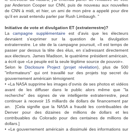
par Anderson Cooper sur CNN, puis de nouveau aux nouvelles
de CNN à midi, et hier, un ami de mon père a appelé pour dire
qu'il en avait entendu parler par Rush Limbaugh. "
I
nitiative de vote et divulgation ET (extraterrestre)?
La
campagne supplémentaire
est d'avis que les électeurs
devraient s'exprimer sur la question de la divulgation
extraterrestre. Le site de la campagne poursuit, «Il est temps de
passer par dessus la tête des élus, en s'adressant directement
aux électeurs.
James Madison, le quatrième président américain,
a écrit que «Le peuple est la seule légitime source de pouvoir».
Selon le
Disclosure Project
(
projet révélation
), plus de 500
"informateurs" qui ont travaillé sur des projets top secret du
gouvernement américain témoignent:
• «La NASA supprime les images d'ovnis de ses photos et vidéos
avant de les diffuser dans le public alors même que "la
recherche" des signes de vie intelligente extraterrestre, peut
continuer à recevoir 15 milliards de dollars
de financement
par
an.
[Cela signifie que la NASA a fraudé les contribuables de
Denver pour des dizaines de millions de dollars et les
contribuables du Colorado pour des centaines de millions de
dollars.]
• «Le gouvernement américain a dissimulé des informations sur