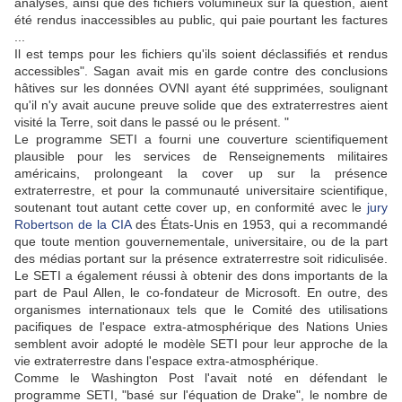
analyses, ainsi que des fichiers volumineux sur la question, aient
été rendus inaccessibles au public, qui paie pourtant les factures
...
Il est temps pour les fichiers qu'ils soient déclassifiés et rendus
accessibles"
.
Sagan avait mis en garde contre des conclusions
hâtives sur les données OVNI ayant été
supprimées, soulignant
qu'il n'y avait aucune preuve solide que des extraterrestres aient
visité la Terre, soit dans le passé ou le présent. "
Le programme SETI a fourni une couverture scientifiquement
plausible pour les services de Renseignements militaires
américains, prolongeant la cover up sur la présence
extraterrestre, et pour la communauté universitaire scientifique,
soutenant tout autant cette cover up, en conformité avec le
jury
Robertson
de la CIA
des États-Unis en 1953, qui a recommandé
que toute mention gouvernementale, universitaire, ou de la part
des médias portant sur la présence extraterrestre soit ridiculisée.
Le SETI a également réussi à obtenir des dons importants de la
part de
Paul Allen, le
co-fondateur de
Microsoft. En outre, des
organismes internationaux tels que le Comité des utilisations
pacifiques de l'espace extra-atmosphérique des Nations Unies
semblent avoir adopté le modèle SETI pour leur approche de la
vie extraterrestre dans l'espace extra-atmosphérique.
Comme le Washington Post l'avait noté en défendant le
programme SETI, "basé sur l'équation de Drake", le nombre de