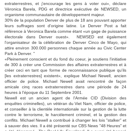
extraterrestres, et j'encourage les gens à voter oui», déclare
Véronica Barela, PDG et directrice exécutive de NEWSED, un
organisme communautaire de développement majeur.
30% de la population Denver de plus de 18 ans pouvant apporter
leurs suffrages sont d'origine latine.
Le Denver Post a fait
référence à Veronica Barela comme étant «un gage
de puissance
électorale dans
Denver ouest».
NEWSED est également
l'organisateur de la célébration de Denver Cinco de Mayo, qui
attire environ 300.000 personnes chaque année au Civic Center
Park à Denver. "
«Pleinement conscient et du fond du coeur, je soutiens l'initiative
de 300 à créer une Commission des affaires extraterrestres et à
créer ceci en tant que forme de reconnaissance publique qu'ils
[les extraterrestres] existent», explique Michael Newell, ancien
officier de police. Michael Newell avait rencontré de façon
amicale cinq races extraterrestres dans une période de 24
heures à l'époque du 11 Septembre 2001.
Newell est un ancien agent de l'Armée CID (Division des
enquêtes criminelles), un vétéran du Viet Nam, officier de police,
et conseiller à la clientèle internationale sur la gestion de la lutte
contre le terrorisme, le harcèlement criminel, et la gestion des
conflits.
Michael Newell a contribué à changer les lois "stalker" et
à sauver des vies.
Il a été présenté sur CBS News "48 Heures" et