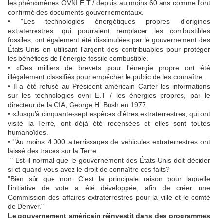
les phénomènes OVNI E.T / depuis au moins 60 ans comme l'ont
confirmé des documents gouvernementaux.
• "Les technologies énergétiques propres d'origines
extraterrestres, qui pourraient remplacer les combustibles
fossiles, ont également été dissimulées par le gouvernement des
États-Unis en utilisant l'argent des contribuables pour protéger
les bénéfices de l'énergie fossile combustible.
• «Des milliers de brevets pour l'énergie propre ont été
illégalement classifiés pour empêcher le public de les connaître.
• Il a été refusé au Président américain Carter les informations
sur les technologies ovni E.T / les énergies propres, par le
directeur de la CIA, George H. Bush en 1977.
• «Jusqu'à cinquante-sept espèces d'êtres extraterrestres, qui ont
visité la Terre, ont déjà été recensées et elles sont toutes
humanoïdes.
• "Au moins 4.000 atterrissages de véhicules extraterrestres ont
laissé des traces sur la Terre.
" Est-il normal que le gouvernement des États-Unis doit décider
si et quand vous avez le droit de connaître ces faits?
"Bien sûr que non. C'est la principale raison pour laquelle
l'initiative de vote a été développée, afin de créer une
Commission des affaires extraterrestres pour la ville et le comté
de Denver."
Le
gouvernement américain réinvestit dans des programmes