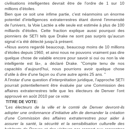
civilisations intelligentes devrait être de l'ordre de 1 sur 10
millions d'étoiles.
Bien que ce soit une infime partie, c'est néanmoins un énorme
potentiel d'intelligences extraterrestres étant donné l'immensité
de l'univers, la Voie Lactée a elle seule est estimée à plus de 100
milliards d'étoiles.
Cette fraction explique aussi pourquoi des
pionniers de
SETI
tels que Drake ne sont pas surpris qu'aucun
signal n'a été détecté jusqu'à présent.
«Nous avons regardé beaucoup, beaucoup moins de 10 millions
d'étoiles depuis 1960, et ainsi nous ne pouvons vraiment pas dire
quelque chose de valable encore pour savoir si oui ou non la vie
intelligente est là», a déclaré Drake. "Compte tenu de nos
capacités d'aujourd'hui, nous pourrions avoir quelque chose
d'utile à dire d'une façon ou d'une autre après 25 ans. "
A l'instar d'une question d'interprétation juridique, l'approche SETI
pourrait potentiellement être évaluée par une Commission des
affaires extraterrestres telle que les électeurs de Denver l'ont
approuvé en août 2010 par ce vote:
TITRE DE VOTE:
"Les électeurs de la ville et le comté de Denver devront-ils
adopter une ordonnance d'initiative afin de demander la création
d'une Commission des affaires extraterrestres pour aider à
assurer la santé, la sécurité et la sensibilisation culturelle des