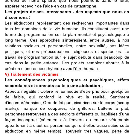
au-delà de notre sphère, que nous pourrions dans le futur,
espérer recevoir de l’aide en cas de catastrophe.
Les projets de ces intervenants - des aspects que nous en
discernons :
Les abductions représentent des recherches importantes dans
tous les domaines de la vie humaine. Ils constituent aussi une
forme de programmation sur le plan mental et psychologique à
long terme. Ces approches s’intéressent, entre autres, à nos
relations sociales et personnelles, notre sexualité, nos idées
politiques, et nos préoccupations religieuses et spirituelles. Le
travail de programmation sur le sujet débute dans beaucoup de
cas dans la petite enfance. Les projets semblent aboutir à la
création d'une espèce hybride avec l'être humain.
V) Traitement des victimes
Les conséquences psychologiques et psychiques, effets
secondaires et constats suite à une abduction :
Aspects négatifs :
Colère lié au risque d’être pris pour quelqu’un
de faible, qui confond le rêve et la réalité. Sentiment
d’incompréhension, Grande fatigue, cicatrices sur le corps (scoop
marks), marque de coupures, de griffures, batterie à plat,
personnes retrouvées a des endroits différents ou habillées d’une
façon incongrue (vêtements à l’envers ou encore vêtements
appartenant à d’autres personnes qui ont elles aussi subie cette
abduction en même temps), souvenir très vagues, perte de