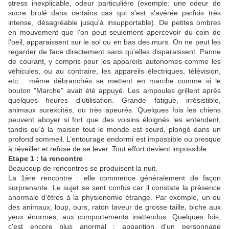
stress inexplicable, odeur particulière (exemple: une odeur de
sucre brulé dans certains cas qui s'est s'avérée parfois très
intense, désagréable jusqu'à insupportable). De petites ombres
en mouvement que l'on peut seulement apercevoir du coin de
l'oeil, apparaissent sur le sol ou en bas des murs. On ne peut les
regarder de face directement sans qu'elles disparaissent. Panne
de courant, y compris pour les appareils autonomes comme les
véhicules, ou au contraire, les appareils électriques, télévision,
etc… même débranchés se mettent en marche comme si le
bouton "Marche" avait été appuyé. Les ampoules grillent après
quelques heures d’utilisation. Grande fatigue, irrésistible,
animaux surexcités, ou très apeurés. Quelques fois les chiens
peuvent aboyer si fort que des voisins éloignés les entendent,
tandis qu’à la maison tout le monde est sourd, plongé dans un
profond sommeil. L’entourage endormi est impossible ou presque
à réveiller et refuse de se lever. Tout effort devient impossible.
Etape 1 : la rencontre
Beaucoup de rencontres se produisent la nuit.
La 1ère rencontre : elle commence généralement de façon
surprenante. Le sujet se sent confus car il constate la présence
anormale d'êtres à la physionomie étrange. Par exemple, un ou
des animaux, loup, ours, raton laveur de grosse taille, biche aux
yeux énormes, aux comportements inattendus. Quelques fois,
c'est encore plus anormal : apparition d'un personnage