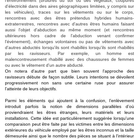
l'environnement (brûlures du sol ou des végétaux, coupures
d'électricité dans des aires géographiques limitées, y compris sur
les véhicules), traces sur les vêtements ou sur le corps,
rencontres avec des êtres prétendus hybrides humains-
extraterrestres,
rencontres avec d'autres êtres humains faisant
aussi l'objet d'abduction au même moment (et rencontres
ultérieures hors cadre de l'abduction venant confirmer
l'évènement), échanges volontaires ou pas de vêtements avec
d'autres abductés lorsqu'ils sont rhabillés lorsqu'ils sont rhabillés
par les ravisseurs. Par exemple, un homme est
malencontreusement rhabillé avec des chaussures de femmes
ou avec le vêtement d'un autre abducté.
On notera d'autre part que bien souvent l'approche des
ravisseurs débute de façon subtile. Leurs intentions se dévoilent
progressivement non sans une certaine ruse pour assurer
l'atteinte de leurs objectifs.
Parmi les éléments qui ajoutent à la confusion, l’enlèvement
introduit parfois la notion de dimensions parallèles d’où
proviendraient les êtres étranges, leurs matériels et leurs
installations. Cette idée est particulièrement suggérée lorsqu'une
comparaison peut être faite par les victimes entre les dimensions
extérieures du véhicule employé par les êtres inconnus et la taille
démesurée ainsi que le nombre des pièces se situant à l'intérieur