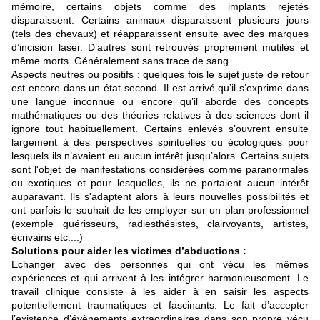
mémoire, certains objets comme des implants rejetés
disparaissent. Certains animaux disparaissent plusieurs jours
(tels des chevaux) et réapparaissent ensuite avec des marques
d’incision laser. D’autres sont retrouvés proprement mutilés et
même morts. Généralement sans trace de sang.
Aspects neutres ou positifs :
quelques fois le sujet juste de retour
est encore dans un état second. Il est arrivé qu’il s’exprime dans
une langue inconnue ou encore qu’il aborde des concepts
mathématiques ou des théories relatives à des sciences dont il
ignore tout habituellement. Certains enlevés s’ouvrent ensuite
largement à des perspectives spirituelles ou écologiques pour
lesquels ils n’avaient eu aucun intérêt jusqu’alors. Certains sujets
sont l'objet de manifestations considérées comme paranormales
ou exotiques et pour lesquelles, ils ne portaient aucun intérêt
auparavant. Ils s'adaptent alors à leurs nouvelles possibilités et
ont parfois le souhait de les employer sur un plan professionnel
(exemple guérisseurs, radiesthésistes, clairvoyants, artistes,
écrivains etc....)
Solutions pour aider les victimes d’abductions :
Echanger avec des personnes qui ont vécu les mêmes
expériences et qui arrivent à les intégrer harmonieusement. Le
travail clinique consiste à les aider à en saisir les aspects
potentiellement traumatiques et fascinants. Le fait d’accepter
l’existence d’évènements extraordinaires dans son propre vécu