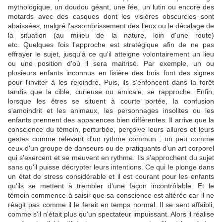
mythologique, un doudou géant, une fée, un lutin ou encore des
motards avec des casques dont les visières obscurcies sont
abaissées, malgré l'assombrissement des lieux ou le décalage de
la situation (au milieu de la nature, loin d'une route)
etc. Quelques fois l'approche est stratégique afin de ne pas
effrayer le sujet, jusqu'à ce qu'il atteigne volontairement un lieu
ou une position d'où il sera maitrisé. Par exemple, un ou
plusieurs enfants inconnus en lisière des bois font des signes
pour l'inviter à les rejoindre. Puis, ils s’enfoncent dans la forêt
tandis que la cible, curieuse ou amicale, se rapproche. Enfin,
lorsque les êtres se situent à courte portée, la confusion
s'amoindrit et les animaux, les personnages insolites ou les
enfants prennent des apparences bien différentes. Il arrive que la
conscience du témoin, perturbée, perçoive leurs allures et leurs
gestes comme relevant d'un rythme commun ; un peu comme
ceux d'un groupe de danseurs ou de pratiquants d'un art corporel
qui s'exercent et se meuvent en rythme. Ils s'approchent du sujet
sans qu'il puisse décrypter leurs intentions. Ce qui le plonge dans
un état de stress considérable et il est courant pour les enfants
qu'ils se mettent à trembler d'une façon incontrôlable. Et le
témoin commence à saisir que sa conscience est altérée car il ne
réagit pas comme il le ferait en temps normal. Il se sent affaibli,
comme s'il n'était plus qu'un spectateur impuissant. Alors il réalise