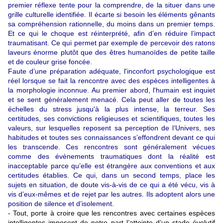
premier réflexe tente pour la comprendre, de la situer dans une
grille culturelle identifiée. Il écarte si besoin les éléments gênants
sa compréhension rationnelle, du moins dans un premier temps.
Et ce qui le choque est réinterprété, afin d’en réduire l’impact
traumatisant. Ce qui permet par exemple de percevoir des ratons
laveurs énorme plutôt que des êtres humanoïdes de petite taille
et de couleur grise foncée.
Faute d’une préparation adéquate, l'inconfort psychologique est
réel lorsque se fait la rencontre avec des espèces intelligentes à
la morphologie inconnue. Au premier abord, l'humain est inquiet
et se sent généralement menacé. Cela peut aller de toutes les
échelles du stress jusqu'à la plus intense, la terreur. Ses
certitudes, ses convictions religieuses et scientifiques, toutes les
valeurs, sur lesquelles reposent sa perception de l’Univers, ses
habitudes et toutes ses connaissances s’effondrent devant ce qui
les transcende. Ces rencontres sont généralement vécues
comme des évènements traumatiques dont la réalité est
inacceptable parce qu’elle est étrangère aux conventions et aux
certitudes établies. Ce qui, dans un second temps, place les
sujets en situation, de doute vis-à-vis de ce qui a été vécu, vis à
vis d’eux-mêmes et de rejet par les autres. Ils adoptent alors une
position de silence et d’isolement.
- Tout, porte à croire que les rencontres avec certaines espèces
intelligentes imposent de notre part l’atteinte d’un stade évolutif