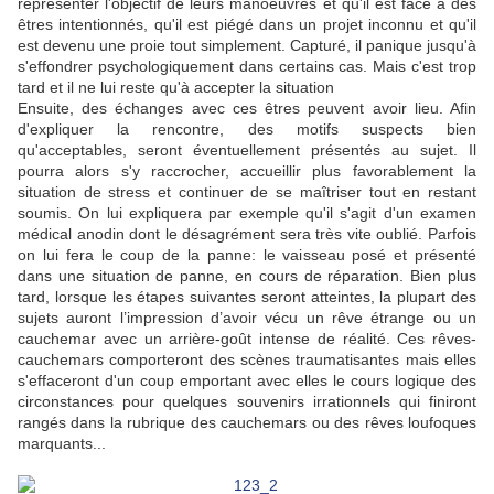
représenter l'objectif de leurs manoeuvres et qu'il est face à des
êtres intentionnés, qu'il est piégé dans un projet inconnu et qu'il
est devenu une proie tout simplement. Capturé, il panique jusqu'à
s'effondrer psychologiquement dans certains cas. Mais c'est trop
tard et il ne lui reste qu'à accepter la situation
Ensuite, des échanges avec ces êtres peuvent avoir lieu. Afin
d'expliquer la rencontre,
des motifs suspects bien
qu'acceptables,
seront éventuellement présentés au sujet. Il
pourra alors s'y raccrocher, accueillir plus favorablement la
situation de stress et continuer de se maîtriser tout en restant
soumis. On lui expliquera par exemple qu'il s'agit d'un examen
médical anodin dont le désagrément sera très vite oublié. Parfois
on lui fera le coup de la panne: le vaisseau posé et présenté
dans une situation de panne, en cours de réparation. Bien plus
tard, lorsque les étapes suivantes seront atteintes, la plupart des
sujets auront l’impression d’avoir vécu un rêve étrange ou un
cauchemar avec un arrière-goût intense de réalité. Ces rêves-
cauchemars comporteront des scènes traumatisantes mais elles
s'effaceront d'un coup emportant avec elles le cours logique des
circonstances pour quelques souvenirs irrationnels qui finiront
rangés dans la rubrique des cauchemars ou des rêves loufoques
marquants...