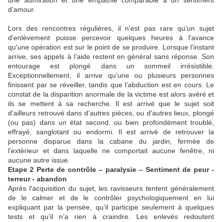
une admiration et une empathie comparable à un sentiment
d'amour.
Lors des rencontres régulières, il n'est pas rare qu'un sujet
d'enlèvement puisse percevoir quelques heures à l'avance
qu'une opération est sur le point de se produire. Lorsque l'instant
arrive, ses appels à l’aide restent en général sans réponse. Son
entourage est plongé dans un sommeil irrésistible.
Exceptionnellement, il arrive qu'une ou plusieurs personnes
finissent par se réveiller, tandis que l’abduction est en cours. Le
constat de la disparition anormale de la victime est alors avéré et
ils se mettent à sa recherche. Il est arrivé que le sujet soit
d'ailleurs retrouvé dans d’autres pièces, ou d'autres lieux, plongé
(ou pas) dans un état second, ou bien profondément troublé,
effrayé, sanglotant ou endormi. Il est arrivé de retrouver la
personne disparue dans la cabane du jardin,
fermée de
l'extérieur et dans
laquelle ne comportait aucune fenêtre, ni
aucune autre issue.
Etape 2 Perte de contrôle – paralysie – Sentiment de peur -
terreur - abandon
Après l'acquisition du sujet, les ravisseurs tentent généralement
de le calmer et de le contrôler psychologiquement en lui
expliquant par la pensée, qu’il participe seulement à quelques
tests et qu’il n’a rien à craindre. Les enlevés redoutent