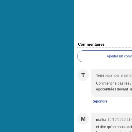
Commentaires
Ajouter un com
T
Teiki
26/01/2016 06:3
Comment ne pas réévalu
egocentrées devant l'i
Répondre
M
malka
15/10/2015 11
et dire qu'on nous cac