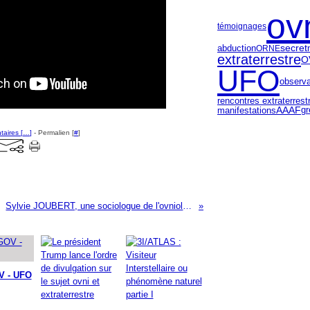
ov
témoignages
abduction
secret
ORNE
extraterrestre
O
UFO
observa
rencontres extraterrest
AAAF
gr
manifestations
aires [
…
]
- Permalien [
#
]
Sylvie JOUBERT, une sociologue de l'ovniologie
V - UFO