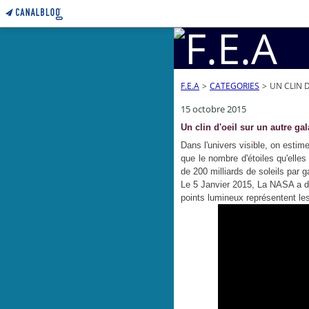
F.E.A
>
CATEGORIES
>
UN CLIN 
15 octobre 2015
Un clin d'oeil sur un autre gal
Dans l'univers visible, on estime
que le nombre d'étoiles qu'elle
de 200 milliards de soleils par g
Le 5 Janvier 2015, La NASA a dé
points lumineux représentent les