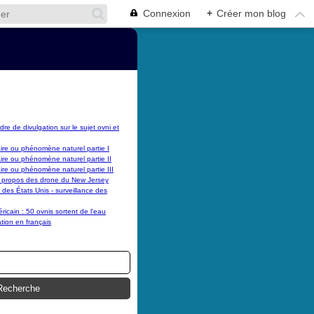
Connexion
+
Créer mon blog
dre de divulgation sur le sujet ovni et
laire ou phénomène naturel partie I
laire ou phénomène naturel partie II
laire ou phénomène naturel partie III
 propos des drone du New Jersey
es États Unis - surveillance des
cain : 50 ovnis sortent de l'eau
tion en français