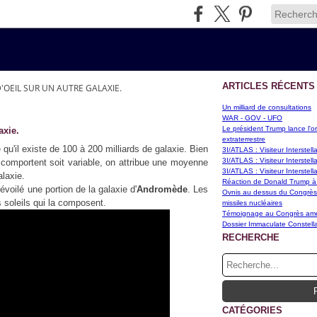
ARTICLES RÉCENTS
D'OEIL SUR UN AUTRE GALAXIE.
Un milliard de consultations
WAR - GOV - UFO
Le président Trump lance l'or
axie.
extraterrestre
 qu'il existe de 100 à 200 milliards de galaxie. Bien
3I/ATLAS : Visiteur Interstel
3I/ATLAS : Visiteur Interstel
s comportent soit variable, on attribue une moyenne
3I/ATLAS : Visiteur Interstel
alaxie.
Réaction de Donald Trump à
voilé une portion de la galaxie d'
Andromède
. Les
Ovnis au dessus du Congrès d
 soleils qui la composent.
missiles nucléaires
Témoignage au Congrès améri
Dossier Immaculate Constella
RECHERCHE
CATÉGORIES