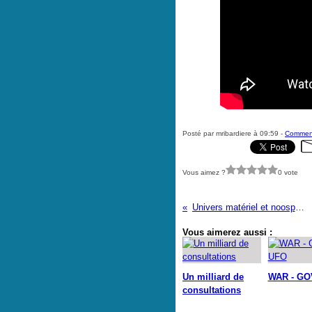
Posté par mribardiere à 09:59 -
Comment
Vous aimez ?
0 vote
Univers matériel et noosphère
Vous aimerez aussi :
Un milliard de
WAR - GO
consultations