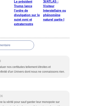
Le président
3I/ATLAS :
Trump lance
Visiteur
l'ordre de
Interstellaire ou
divulgation sur le
phénomène
sujet ovni et
naturel partie I
extraterrestre
mentaire
3
er nos certitudes tellement étroites et
nfinité d'un Univers dont nous ne connaissons rien.
:06
he la vérité pour sauf garder leur monopole sur