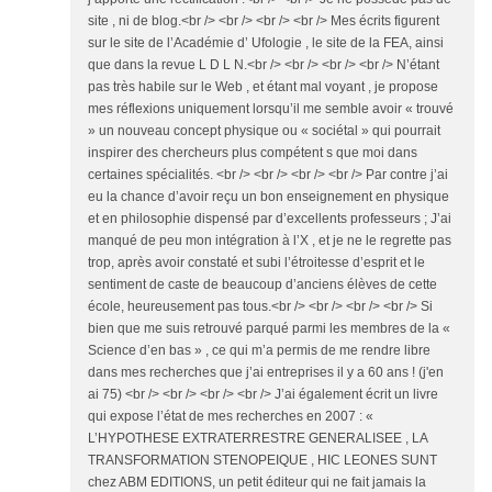
site , ni de blog.<br /> <br /> <br /> <br /> Mes écrits figurent
sur le site de l’Académie d’ Ufologie , le site de la FEA, ainsi
que dans la revue L D L N.<br /> <br /> <br /> <br /> N’étant
pas très habile sur le Web , et étant mal voyant , je propose
mes réflexions uniquement lorsqu’il me semble avoir « trouvé
» un nouveau concept physique ou « sociétal » qui pourrait
inspirer des chercheurs plus compétent s que moi dans
certaines spécialités. <br /> <br /> <br /> <br /> Par contre j’ai
eu la chance d’avoir reçu un bon enseignement en physique
et en philosophie dispensé par d’excellents professeurs ; J’ai
manqué de peu mon intégration à l’X , et je ne le regrette pas
trop, après avoir constaté et subi l’étroitesse d’esprit et le
sentiment de caste de beaucoup d’anciens élèves de cette
école, heureusement pas tous.<br /> <br /> <br /> <br /> Si
bien que me suis retrouvé parqué parmi les membres de la «
Science d’en bas » , ce qui m’a permis de me rendre libre
dans mes recherches que j’ai entreprises il y a 60 ans ! (j'en
ai 75) <br /> <br /> <br /> <br /> J’ai également écrit un livre
qui expose l’état de mes recherches en 2007 : «
L’HYPOTHESE EXTRATERRESTRE GENERALISEE , LA
TRANSFORMATION STENOPEIQUE , HIC LEONES SUNT
chez ABM EDITIONS, un petit éditeur qui ne fait jamais la