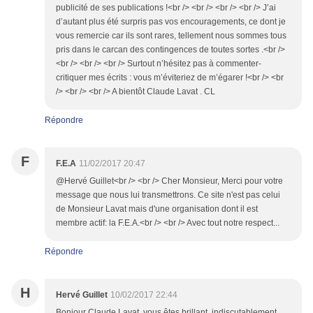
publicité de ses publications !<br /> <br /> <br /> <br /> J’ai
d’autant plus été surpris pas vos encouragements, ce dont je
vous remercie car ils sont rares, tellement nous sommes tous
pris dans le carcan des contingences de toutes sortes .<br />
<br /> <br /> <br /> Surtout n’hésitez pas à commenter-
critiquer mes écrits : vous m’éviteriez de m’égarer !<br /> <br
/> <br /> <br /> A bientôt Claude Lavat . CL
Répondre
F
F.E.A
11/02/2017 20:47
@Hervé Guillet<br /> <br /> Cher Monsieur, Merci pour votre
message que nous lui transmettrons. Ce site n'est pas celui
de Monsieur Lavat mais d'une organisation dont il est
membre actif: la F.E.A.<br /> <br /> Avec tout notre respect...
Répondre
H
Hervé Guillet
10/02/2017 22:44
Bonjour Claude Lavat, vous êtes brillant, indiscutablement,