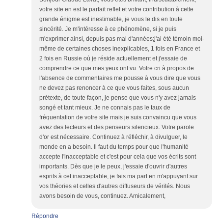
votre site en est le parfait reflet et votre contribution à cette
grande énigme est inestimable, je vous le dis en toute
sincérité. Je m'intéresse à ce phénomène, si je puis
m'exprimer ainsi, depuis pas mal d'années;j'ai été témoin moi-
même de certaines choses inexplicables, 1 fois en France et
2 fois en Russie où je réside actuellement et j'essaie de
comprendre ce que mes yeux ont vu. Votre cri à propos de
l'absence de commentaires me pousse à vous dire que vous
ne devez pas renoncer à ce que vous faites, sous aucun
prétexte, de toute façon, je pense que vous n'y avez jamais
songé et tant mieux. Je ne connais pas le taux de
fréquentation de votre site mais je suis convaincu que vous
avez des lecteurs et des penseurs silencieux. Votre parole
d'or est nécessaire. Continuez à réfléchir, à divulguer, le
monde en a besoin. Il faut du temps pour que l'humanité
accepte l'inacceptable et c'est pour cela que vos écrits sont
importants. Dès que je le peux, j'essaie d'ouvrir d'autres
esprits à cet inacceptable, je fais ma part en m'appuyant sur
vos théories et celles d'autres diffuseurs de vérités. Nous
avons besoin de vous, continuez. Amicalement,
Répondre