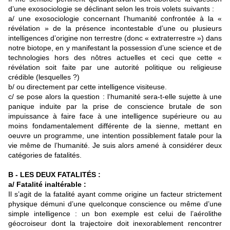
d’une exosociologie se déclinant selon les trois volets suivants :
a/ une exosociologie concernant l’humanité confrontée à la «
révélation » de la présence incontestable d’une ou plusieurs
intelligences d’origine non terrestre (donc « extraterrestre ») dans
notre biotope, en y manifestant la possession d’une science et de
technologies hors des nôtres actuelles et ceci que cette «
révélation soit faite par une autorité politique ou religieuse
crédible (lesquelles ?)
b/ ou directement par cette intelligence visiteuse.
c/ se pose alors la question : l‘humanité sera-t-elle sujette à une
panique induite par la prise de conscience brutale de son
impuissance à faire face à une intelligence supérieure ou au
moins fondamentalement différente de la sienne, mettant en
oeuvre un programme, une intention possiblement fatale pour la
vie même de l’humanité. Je suis alors amené à considérer deux
catégories de fatalités.
B - LES DEUX FATALITÉS :
a/ Fatalité inaltérable :
Il s’agit de la fatalité ayant comme origine un facteur strictement
physique démuni d’une quelconque conscience ou même d’une
simple intelligence : un bon exemple est celui de l’aérolithe
géocroiseur dont la trajectoire doit inexorablement rencontrer