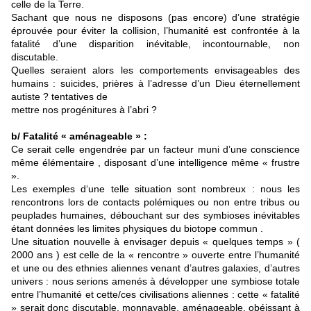
celle de la Terre.
Sachant que nous ne disposons (pas encore) d’une stratégie
éprouvée pour éviter la collision, l’humanité est confrontée à la
fatalité d’une disparition inévitable, incontournable, non
discutable.
Quelles seraient alors les comportements envisageables des
humains : suicides, prières à l’adresse d’un Dieu éternellement
autiste ? tentatives de
mettre nos progénitures à l’abri ?
b/ Fatalité « aménageable » :
Ce serait celle engendrée par un facteur muni d’une conscience
même élémentaire , disposant d’une intelligence même « frustre
».
Les exemples d‘une telle situation sont nombreux : nous les
rencontrons lors de contacts polémiques ou non entre tribus ou
peuplades humaines, débouchant sur des symbioses inévitables
étant données les limites physiques du biotope commun .
Une situation nouvelle à envisager depuis « quelques temps » (
2000 ans ) est celle de la « rencontre » ouverte entre l’humanité
et une ou des ethnies aliennes venant d’autres galaxies, d’autres
univers : nous serions amenés à développer une symbiose totale
entre l’humanité et cette/ces civilisations aliennes : cette « fatalité
» serait donc discutable, monnayable, aménageable, obéissant à