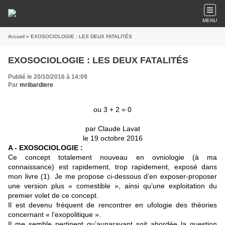
MENU
Accueil
» EXOSOCIOLOGIE : LES DEUX FATALITÉS
EXOSOCIOLOGIE : LES DEUX FATALITÉS
Publié le 20/10/2016 à 14:09
Par
mribardiere
ou 3 + 2 = 0
par Claude Lavat
le 19 octobre 2016
A - EXOSOCIOLOGIE :
Ce concept totalement nouveau en ovniologie (à ma
connaissance) est rapidement, trop rapidement, exposé dans
mon livre (1). Je me propose ci-dessous d’en exposer-proposer
une version plus « comestible », ainsi qu’une exploitation du
premier volet de ce concept.
Il est devenu fréquent de rencontrer en ufologie des théories
concernant « l’exopolitique ».
Il me semble pertinent qu’auparavant soit abordée la question