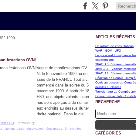
ARTICLES RÉCENTS
RE 1990
Un milliard de consultations
WAR - GOV - UFO
Le président Trump lance l'or
anifestations OVNI
extraterrestre
3I/ATLAS : Visiteur Interstel
Vague de manifestations OV
3I/ATLAS : Visiteur Interstel
NI le 5 novembre 1990 au de
3I/ATLAS : Visiteur Interstel
Réaction de Donald Trump à
ssus de la FRANCE Tout a c
Ovnis au dessus du Congrès d
ommencé dans la soirée du 5
missiles nucléaires
novembre 1990. A partir de 18
Témoignage au Congrès améri
H30, des objets volants incon
Dossier Immaculate Constella
RECHERCHE
nus sont aperçus à de nombr
eux endroits au dessus du ter
ritoire national. Dans le ciel...
aires [
…
]
- Permalien [
#
]
te
,
aérien
,
objet
,
observation
,
témoignage
,
5 novembre
CATÉGORIES