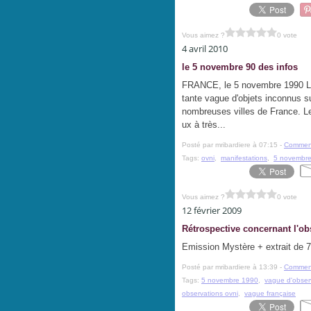
Vous aimez ?
0 vote
4 avril 2010
le 5 novembre 90 des infos
FRANCE, le 5 novembre 1990 Le
tante vague d'objets inconnus sur
nombreuses villes de France. Les
ux à très...
Posté par mribardiere à 07:15 -
Comment
Tags:
ovni
,
manifestations
,
5 novembr
Vous aimez ?
0 vote
12 février 2009
Rétrospective concernant l'ob
Emission Mystère + extrait de 7
Posté par mribardiere à 13:39 -
Comment
Tags:
5 novembre 1990
,
vague d'obser
observations ovni
,
vague française