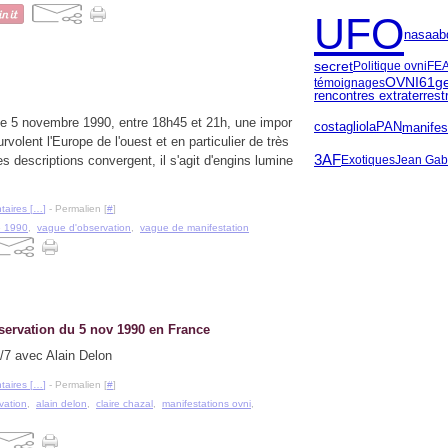
UFO
ab
nasa
secret
Politique ovni
FE
OVNI61
g
témoignages
rencontres extraterrest
 5 novembre 1990, entre 18h45 et 21h, une impor
manifes
costagliola
PAN
volent l'Europe de l'ouest et en particulier de très
3AF
Exotiques
Jean Gabr
 descriptions convergent, il s'agit d'engins lumine
aires [
…
]
- Permalien [
#
]
e 1990
,
vague d'observation
,
vague de manifestation
servation du 5 nov 1990 en France
/7 avec Alain Delon
aires [
…
]
- Permalien [
#
]
vation
,
alain delon
,
claire chazal
,
manifestations ovni
,