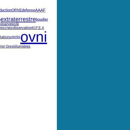
duction
defense
AAAF
ORNE
extraterrestre
boudier
A
eipan
greslé
res
cnes
observation
61
F.E.A
ovni
ovnis
tations
iel Greslé
lumières