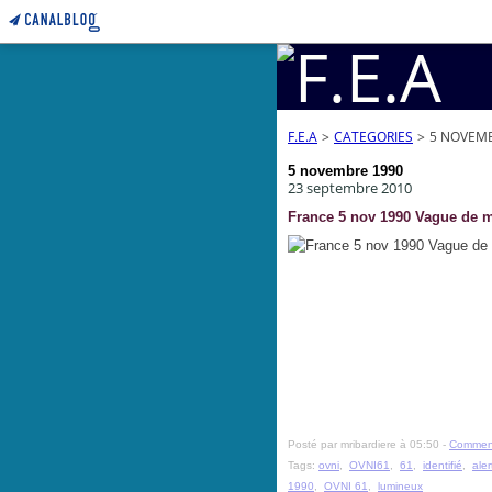
F.E.A
>
CATEGORIES
>
5 NOVEMB
5 novembre 1990
23 septembre 2010
France 5 nov 1990 Vague de m
Posté par mribardiere à 05:50 -
Comment
Tags:
ovni
,
OVNI61
,
61
,
identifié
,
aler
1990
,
OVNI 61
,
lumineux