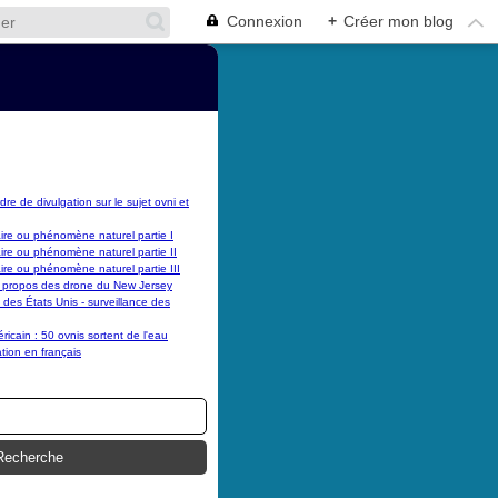
Connexion
+
Créer mon blog
dre de divulgation sur le sujet ovni et
laire ou phénomène naturel partie I
laire ou phénomène naturel partie II
laire ou phénomène naturel partie III
 propos des drone du New Jersey
es États Unis - surveillance des
cain : 50 ovnis sortent de l'eau
tion en français