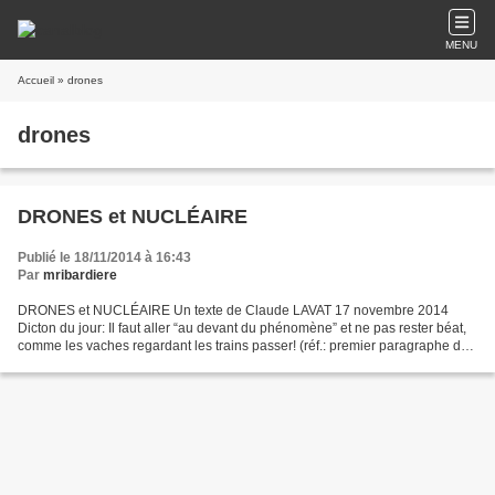
MENU
Accueil
» drones
drones
DRONES et NUCLÉAIRE
Publié le 18/11/2014 à 16:43
Par
mribardiere
DRONES et NUCLÉAIRE Un texte de Claude LAVAT 17 novembre 2014
Dicton du jour: Il faut aller “au devant du phénomène” et ne pas rester béat,
comme les vaches regardant les trains passer! (réf.: premier paragraphe de
"ovniologie et société française" )...