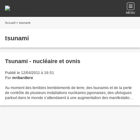
MENU
Accueil
» tsunami
tsunami
Tsunami - nucléaire et ovnis
Publié le 12/04/2011 à 16:51
Par
mribardiere
Au moment des terribles tremblements de terre, des tsunamis et de la perte
de contrôle de plusieurs installations nucléaires japonaises, des ufologues
partout dans le monde s’attendaient à une augmentation des manifestations
ovni au-dessus du Japon. Depuis...