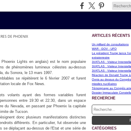
ARTICLES RÉCENTS
ÈRES DE PHOENIX
Un milliard de consultations
WAR - GOV - UFO
Le président Trump lance l'or
extraterrestre
Phoenix Lights en anglais) est le nom populaire
3I/ATLAS : Visiteur Interstel
3I/ATLAS : Visiteur Interstel
ions de phénomènes lumineux célestes au-dessus
3I/ATLAS : Visiteur Interstel
da, du Sonora, le 13 mars 1997.
Réaction de Donald Trump à
ables se répétèrent le 6 février 2007 et furent
Ovnis au dessus du Congrès d
tation locale de Fox News.
missiles nucléaires
Témoignage au Congrès améri
Dossier Immaculate Constella
ets volants ayant des formes variables furent
RECHERCHE
 personnes entre 19:30 et 22:30, dans un espace
ère du Nevada, en passant par Phoenix la capitale
 limite de Tucson.
signent donc plusieurs manifestations distinctes
droits différents. En particulier, fut observée une
es se déplaçant au-dessus de l'Etat et une série de
CATÉGORIES