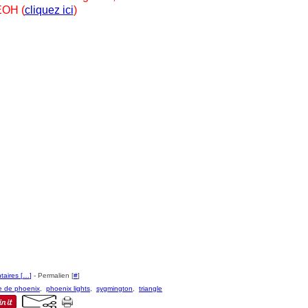
OH (
cliquez ici
)
aires [
…
]
- Permalien [
#
]
e de phoenix
,
phoenix lights
,
sygmington
,
triangle