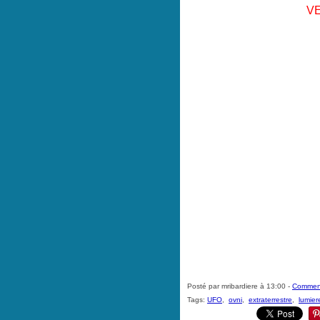
VE
Posté par mribardiere à 13:00 -
Comment
Tags:
UFO
,
ovni
,
extraterrestre
,
lumier