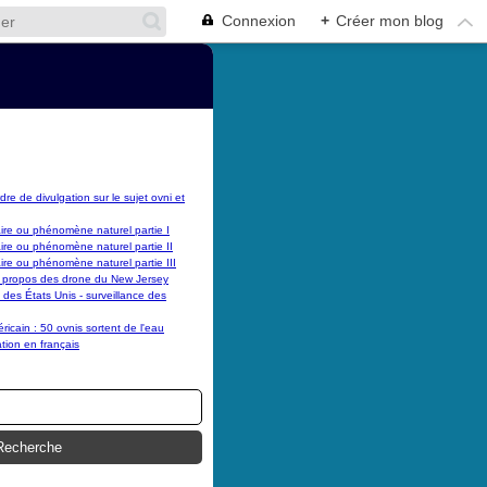
Connexion
+
Créer mon blog
dre de divulgation sur le sujet ovni et
laire ou phénomène naturel partie I
laire ou phénomène naturel partie II
laire ou phénomène naturel partie III
 propos des drone du New Jersey
es États Unis - surveillance des
cain : 50 ovnis sortent de l'eau
tion en français