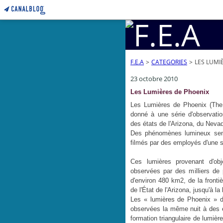
F.E.A
>
CATEGORIES
>
LES LUMI
23 octobre 2010
Les Lumières de Phoenix
Les Lumières de Phoenix (The 
donné à une série d'observat
des états de l'Arizona, du Neva
Des phénomènes lumineux sembl
filmés par des employés d'une s
Ces lumières provenant d'obj
observées par des milliers de
d'environ 480 km2, de la fronti
de l'État de l'Arizona, jusqu'à la
Les « lumières de Phoenix » dé
observées la même nuit à des en
formation triangulaire de lumièr