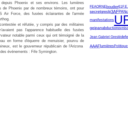
es depuis Phoenix et ses environs. Les lumières
boudier
FEA
ORNE
61
F.E
s de Phoenix par de nombreux témoins, ont pour
3AF
greslé
secret
c
PAN
l'US Air Force, des fusées éclairantes de l'armée
U
rthog.
manifestations
 contestée et réfutée, y compris par des militaires
geipan
abduction
ovnis
'avaient pas l'apparence habituelle des fusées
rvateur notable parmi ceux qui ont témoigné de la
def
Jean Gabriel Greslé
au en forme d'équerre de menuisier, pourvu de
AAAF
ineux, est le gouverneur républicain de l'Arizona
lumières
Politique
ue des événements : Fife Symington.