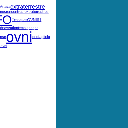
extraterrestre
.A
nasa
nes
rencontres extraterrestres
FO
OVNI61
Exotiques
observation
témoignages
ovni
ense
costagliola
 ovni