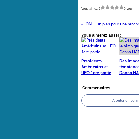
Vous aimez ?
0 vote
ONU, un plan pour une rencont
Vous aimerez aussi :
Présidents
Des image
Américains et
témoigna
UFO 1ere partie
Donna H
Commentaires
Ajouter un com