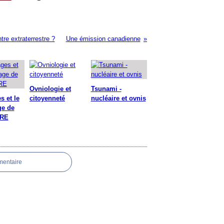
re extraterrestre ?
Une émission canadienne
Ovniologie et
Tsunami -
s et le
citoyenneté
nucléaire et ovnis
ge de
ARE
mentaire