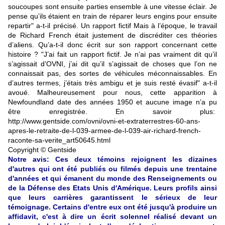
soucoupes sont ensuite parties ensemble à une vitesse éclair. Je
pense qu’ils étaient en train de réparer leurs engins pour ensuite
repartir" a-t-il précisé. Un rapport fictif Mais à l’époque, le travail
de Richard French était justement de discréditer ces théories
d’aliens. Qu’a-t-il donc écrit sur son rapport concernant cette
histoire ? "J’ai fait un rapport fictif. Je n’ai pas vraiment dit qu’il
s’agissait d’OVNI, j’ai dit qu’il s’agissait de choses que l’on ne
connaissait pas, des sortes de véhicules méconnaissables. En
d’autres termes, j’étais très ambigu et je suis resté évasif" a-t-il
avoué. Malheureusement pour nous, cette apparition à
Newfoundland date des années 1950 et aucune image n’a pu
être enregistrée. En savoir plus:
http://www.gentside.com/ovni/ovni-et-extraterrestres-60-ans-
apres-le-retraite-de-l-039-armee-de-l-039-air-richard-french-
raconte-sa-verite_art50645.html
Copyright © Gentside
Notre avis: Ces deux témoins rejoignent les dizaines
d'autres qui ont été publiés ou filmés depuis une trentaine
d'années et qui émanent du monde des Renseignements ou
de la Défense des Etats Unis d'Amérique. Leurs profils ainsi
que leurs carrières garantissent le sérieux de leur
témoignage. Certains d'entre eux ont été jusqu'à produire un
affidavit, c'est à dire un écrit solennel réalisé devant un