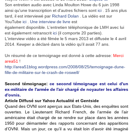
Son entretien audio avec Linda Moulton Howe du 6 juin 1998
ainsi qu'une transcription et d'autres fichiers sont
ici
.
15 ans plus
tard, il est interviewé par
Richard Dolan
.
La vidéo est sur
YouTube
ici
.
Une interview de livre
est
également
disponible.
L'entretien téléphonique de LMH avec lui
est également retranscrit
ici
(il comporte 20 parties).
L'interview vidéo a été filmée le 5 mars 2013 et diffusée le 4 avril
2014. Kewper a déclaré dans la vidéo qu'il avait 77 ans.
Un résumé de ce temoignage est donné à cette adresse:
Merci
area51
!
http://area51blog.wordpress.com/2008/08/25/temoignage-dune-
fille-de-militaire-sur-le-crash-de-roswell/
Second témoignage:
ce second témoignage est celui d'un
ex-militaire de l'armée de l'air chargé de noyauter les affaires
d'ovnis.
Article Diffusé sur Yahoo Actualité et Gentside
Quand des OVNI sont aperçus aux Etats-Unis, des enquêtes sont
ouvertes. Le Lieutenant Richard French, de l’armée de l’air
américaine était chargé de se rendre sur place dans les années
1950 pour démanteler des rapports concernant des apparitions
d’OVNI. Mais un jour, ce qu’il a vu était loin d’avoir été imaginé