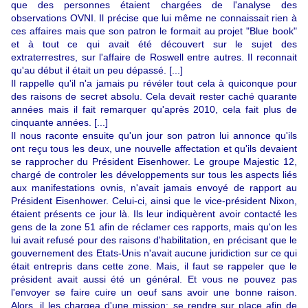
que des personnes étaient chargées de l'analyse des
observations OVNI. Il précise que lui même ne connaissait rien à
ces affaires mais que son patron le formait au projet "Blue book"
et à tout ce qui avait été découvert sur le sujet des
extraterrestres, sur l'affaire de Roswell entre autres. Il reconnait
qu'au début il était un peu dépassé. [...]
Il rappelle qu'il n'a jamais pu révéler tout cela à quiconque pour
des raisons de secret absolu. Cela devait rester caché quarante
années mais il fait remarquer qu'après 2010, cela fait plus de
cinquante années.
[...]
Il nous raconte ensuite qu'un jour son patron lui annonce qu'ils
ont reçu tous les deux, une nouvelle affectation et qu'ils devaient
se rapprocher du Président Eisenhower.
Le groupe Majestic 12,
chargé de controler les développements sur tous les aspects liés
aux manifestations ovnis, n'avait jamais envoyé de rapport au
Président Eisenhower.
Celui-ci, ainsi que le vice-président Nixon,
étaient présents ce jour là. Ils leur indiquèrent avoir contacté les
gens de la zone 51
afin de réclamer ces rapports, mais qu'on les
lui avait refusé pour des raisons d'habilitation, en précisant que le
gouvernement des Etats-Unis n'avait aucune juridiction sur ce qui
était entrepris dans cette zone. Mais, il faut se rappeler que le
président avait aussi été un général. Et vous ne pouvez pas
l'envoyer se faire cuire un oeuf sans avoir une bonne raison.
Alors, il les
chargea d'une mission: se rendre sur place afin de