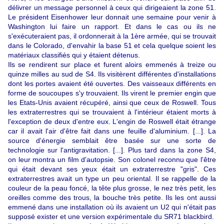
délivrer un message personnel à ceux qui dirigeaient la zone 51.
Le président Eisenhower leur donnait une semaine pour venir à
Washington lui faire un rapport. Et dans le cas ou ils ne
s'exécuteraient pas, il ordonnerait à la 1ère armée, qui se trouvait
dans le Colorado, d'envahir la base 51 et cela quelque soient les
matériaux classifiés qui y étaient détenus.
Ils se rendirent sur place et furent aloirs emmenés à treize ou
quinze milles au
sud de S4
. Ils visitèrent différentes d'installations
dont les portes avaient été ouvertes. Des vaisseaux différents en
forme de soucoupes s'y trouvaient. Ils virent le premier engin que
les Etats-Unis avaient récupéré, ainsi que ceux de Roswell. Tous
les extraterrestres qui se trouvaient à l'intérieur étaient morts à
l'exception de deux d'entre eux. L'engin de Roswell était étrange
car il avait l'air d'être fait dans une feuille d'aluminium. [...]. La
source d'énergie semblait être basée sur une sorte de
technologie sur l'antigravitation. [...]. Plus tard dans la zone S4,
on leur montra un film d'autopsie. Son colonel reconnu que l'être
qui était devant ses yeux était un extraterrestre "gris". Ces
extraterrestres avait un type un peu oriental. Il se rappelle de la
couleur de la peau foncé, la tête plus grosse, le nez très petit, les
oreilles comme des trous, la bouche très petite. Ils les ont aussi
emmené dans une installation où ils avaient un U2 qui n'était pas
supposé exister et une version expérimentale du SR71 blackbird.