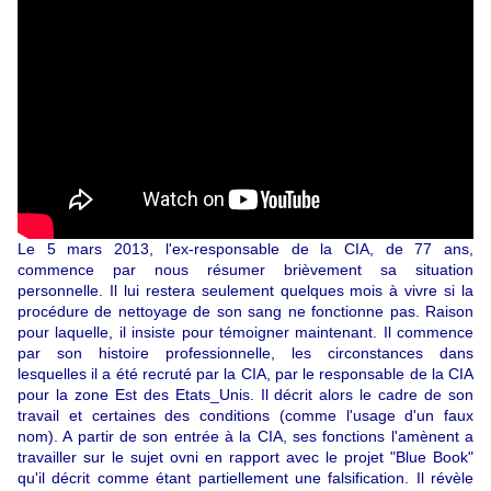
Le 5 mars 2013, l'ex-responsable de la CIA, de 77 ans,
commence par nous résumer brièvement sa situation
personnelle. Il lui restera seulement quelques mois à vivre si la
procédure de nettoyage de son sang ne fonctionne pas. Raison
pour laquelle, il insiste pour témoigner maintenant. Il commence
par son histoire professionnelle, les circonstances dans
lesquelles il a été recruté par la CIA, par le responsable de la CIA
pour la zone Est des Etats_Unis. Il décrit alors le cadre de son
travail et certaines des conditions (comme l'usage d'un faux
nom). A partir de son entrée à la CIA, ses fonctions l'amènent a
travailler sur le sujet ovni en rapport avec le
projet "Blue Book"
qu'il décrit comme étant partiellement une falsification.
Il révèle