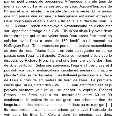
par un petit groupe de personnes. A l’époque, il a été tenu de
mentir sur ce qu’il a vu de ses propres yeux. Aujourd’hui, âgé de
83 ans et à la retraite, il a décidé de dire la vérité. Et, le moins
que l’on puisse dire est que ce témoignage est assez effrayant.
Deux soucoupes et deux aliens juste sous la surface de l'eau En
1952, Richard French est envoyé à Newfoundland pour enquêter
sur l’apparition étrange d’un OVNI. "Ils m’ont dit qu’il y avait deux
êtres étranges qui se trouvaient sous l’eau après être entré en
collision avec l’eau à près de 160 km/h", a-t-il raconté au
Huffington Post. "De nombreuses personnes étaient rassemblées
au bord de l’eau. Toutes étaient en train de regarder ce qui se
passait sous l’eau" a-t-il ajouté. C’est à ce moment précis que le
discours de Richard French prend une tournure digne des films
de Science-fiction. Selon ses souvenirs, l’eau était très claire et il
pouvait voir deux embarcations circulaires mesurant chacune
plus de 5 mètres de diamètre. Elles flottaient juste sous la surface
de l’eau à près de six mètres du bord de l’eau. "La première
chose que j’ai vu, c’était des OVNI. […] L’eau était très claire et je
pouvais vraiment voir ce qui se passait" a expliqué Richard
French. Les êtres qu’il a vu "mesuraient entre 60 et 90
centimètres, ils étaient de couleur grise, une silhouette fine, de
longs bras et des mains avec seulement deux ou trois doigts. […]
Ils ressemblaient vraiment aux aliens qu’on avait l’habitude de
voir dans les films (...) Cela a duré 20 minutes. Les deux