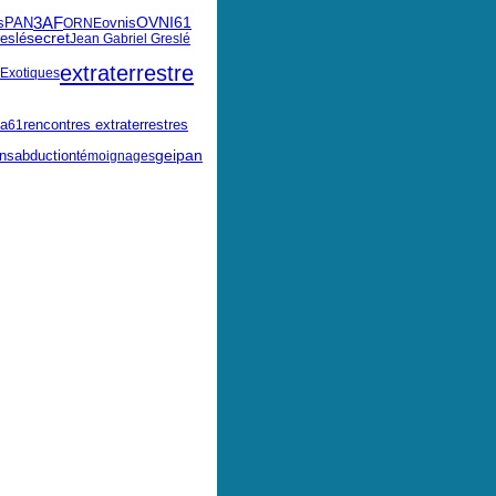
3AF
OVNI61
ovnis
s
PAN
ORNE
reslé
secret
Jean Gabriel Greslé
extraterrestre
Exotiques
rencontres extraterrestres
a
61
geipan
abduction
ons
témoignages