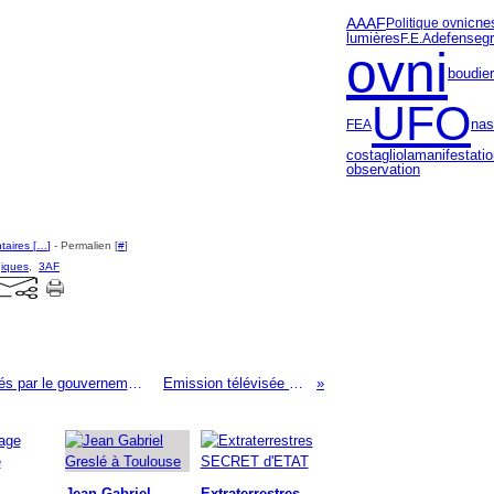
AAAF
cne
Politique ovni
defense
g
lumières
F.E.A
ovni
boudier
UFO
FEA
nas
manifestati
costagliola
observation
aires [
…
]
- Permalien [
#
]
giques
,
3AF
Documents OVNIS déclassifiés par le gouvernement de Nouvelle-Zélande
Emission télévisée sur France 2
Jean Gabriel
Extraterrestres