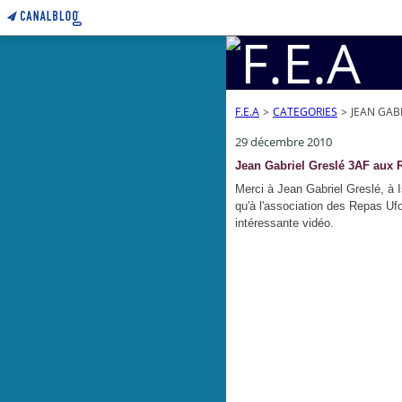
F.E.A
>
CATEGORIES
>
JEAN GAB
29 décembre 2010
Jean Gabriel Greslé 3AF aux 
Merci à Jean Gabriel Greslé, à 
qu'à l'association des Repas U
intéressante vidéo.