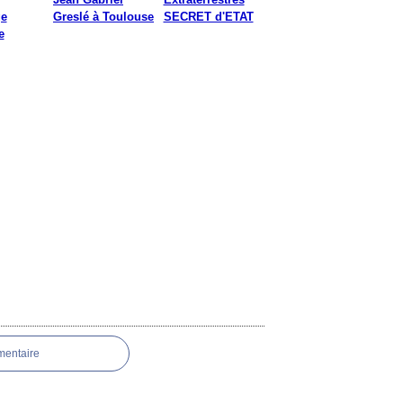
ge
Greslé à Toulouse
SECRET d'ETAT
e
mentaire