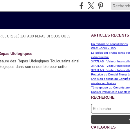
ARTICLES RÉCENTS
RIEL GRESLÉ 3AF AUX REPAS UFOLOGIQUES
Un milliard de consultations
WAR - GOV - UFO
Le président Trump lance l'or
Repas Ufologiques
extraterrestre
Isaure des Repas Ufologiques Toulousains ainsi
3I/ATLAS : Visiteur Interstel
3I/ATLAS : Visiteur Interstel
fologiques dans son ensemble pour cette
3I/ATLAS : Visiteur Interstel
Réaction de Donald Trump à
Ovnis au dessus du Congrès d
missiles nucléaires
Témoignage au Congrès améri
Dossier Immaculate Constella
RECHERCHE
CATÉGORIES