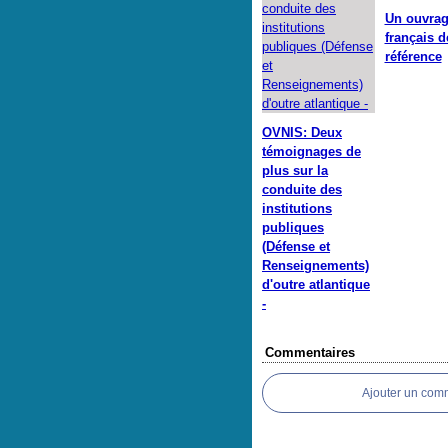
Un ouvra
français d
référence
OVNIS: Deux
témoignages de
plus sur la
conduite des
institutions
publiques
(Défense et
Renseignements)
d'outre atlantique
-
Commentaires
Ajouter un com