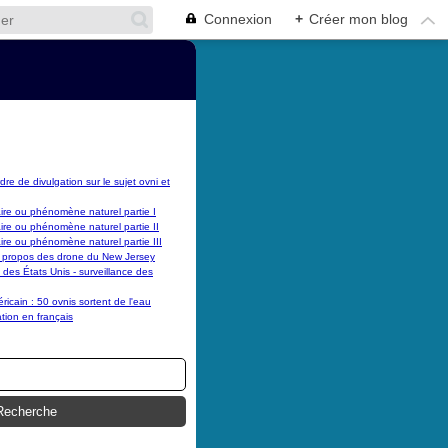
Connexion
+
Créer mon blog
dre de divulgation sur le sujet ovni et
laire ou phénomène naturel partie I
laire ou phénomène naturel partie II
laire ou phénomène naturel partie III
 propos des drone du New Jersey
es États Unis - surveillance des
cain : 50 ovnis sortent de l'eau
tion en français