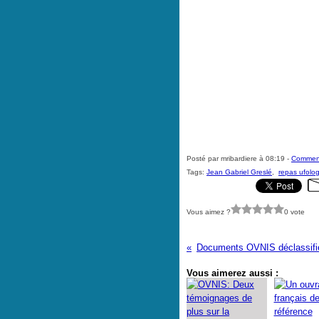
Posté par mribardiere à 08:19 -
Comment
Tags:
Jean Gabriel Greslé
,
repas ufolo
Vous aimez ?
0 vote
Vous aimerez aussi :