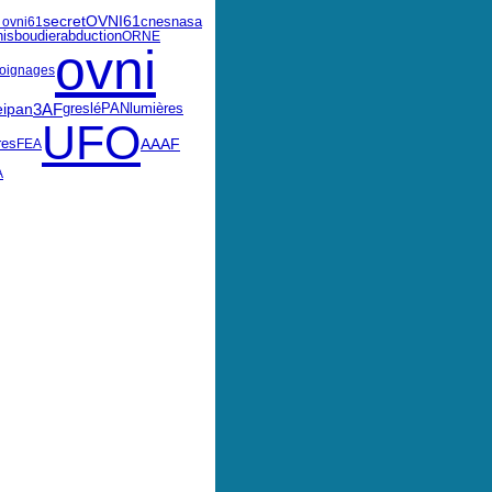
OVNI61
secret
cnes
 ovni
61
nasa
nis
abduction
boudier
ORNE
ovni
oignages
eipan
3AF
greslé
PAN
lumières
UFO
AAAF
res
FEA
A