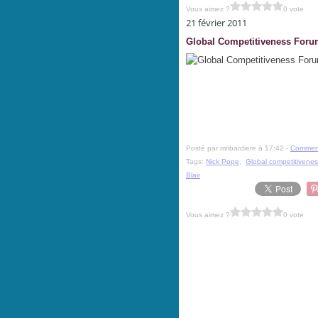
Vous aimez ?
0 vote
21 février 2011
Global Competitiveness For
Posté par mribardiere à 17:42 -
Comment
Tags:
Nick Pope
,
Global competitivenes
Blair
Vous aimez ?
0 vote