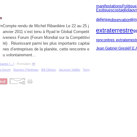
manifestations
Politique
ov
Exotiques
costagliola
um
defense
observation
tém
Compte rendu de Michel Ribardière Le 22 au 25 j
extraterrestre
g
anvier 2011 s’est tenu à Ryad le Global Competit
iveness Forum (Forum Mondial sur la Compétitivi
rencontres extraterrest
té) . Réunissant parmi les plus importants capitai
Jean Gabriel Greslé
F.E.
nes d’entreprises de la planète, cette rencontre e
u volontairement...
aires [
…
]
- Permalien [
#
]
s forum
,
Stanton Friedman
,
Bill Clinton
,
Jacques Vallée
,
Tony