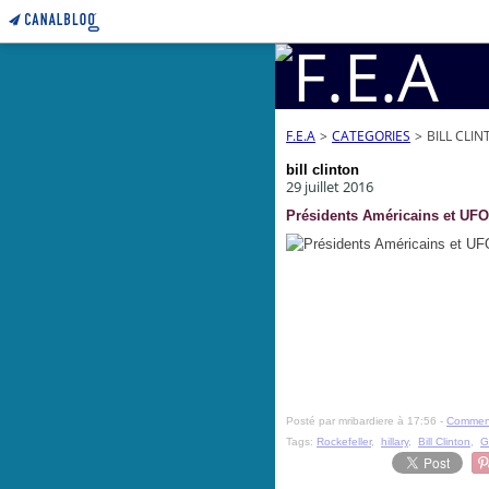
F.E.A
>
CATEGORIES
>
BILL CLI
bill clinton
29 juillet 2016
Présidents Américains et UFO
Posté par mribardiere à 17:56 -
Comment
Tags:
Rockefeller
,
hillary
,
Bill Clinton
,
G