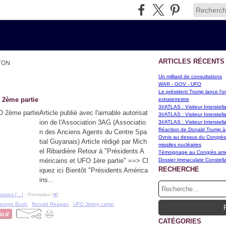
ARTICLES RÉCENTS
NTON
Un milliard de consultations
WAR - GOV - UFO
Le président Trump lance l'or
 2ème partie
extraterrestre
3I/ATLAS : Visiteur Interstel
Article publié avec l'aimable autorisat
3I/ATLAS : Visiteur Interstel
ion de l'Association 3AG (Associatio
3I/ATLAS : Visiteur Interstel
Réaction de Donald Trump à
n des Anciens Agents du Centre Spa
Ovnis au dessus du Congrès d
tial Guyanais) Article rédigé par Mich
missiles nucléaires
el Ribardière Retour à "Présidents A
Témoignage au Congrès améri
méricains et UFO 1ère partie" ==> Cl
Dossier Immaculate Constella
RECHERCHE
iquez ici Bientôt "Présidents América
ins...
aires [
…
]
- Permalien [
#
]
eorge Bush
,
Ronald Reagan
,
UFO Jimmy carter
CATÉGORIES