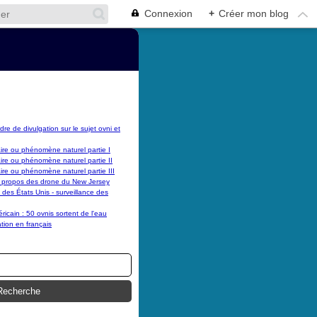
Connexion
+
Créer mon blog
dre de divulgation sur le sujet ovni et
laire ou phénomène naturel partie I
laire ou phénomène naturel partie II
laire ou phénomène naturel partie III
 propos des drone du New Jersey
es États Unis - surveillance des
cain : 50 ovnis sortent de l'eau
tion en français